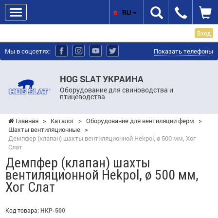
RU
Вход
Мы в соцсетях:
Показать телефоны
HOG SLAT УКРАИНА
Оборудование для свиноводства и
птицеводства
Главная
>
Каталог
>
Оборудование для вентиляции ферм
>
Шахты вентиляционные
>
Демпфер (клапан) шахты вентиляционной Hekpol, ø 500 мм, Хог
Слат
Демпфер (клапан) шахты
вентиляционной Hekpol, ø 500 мм,
Хог Слат
Код товара:
HKP-500