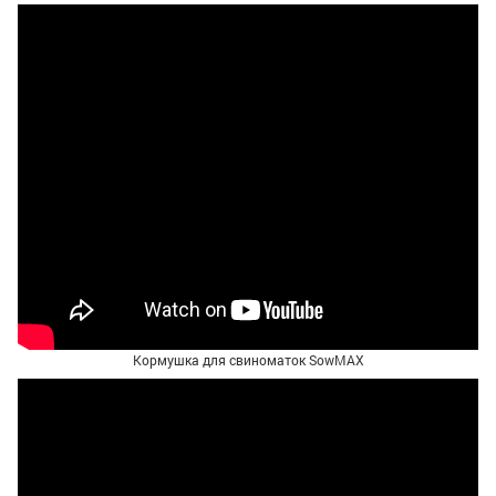
Кормушка для свиноматок SowMAX