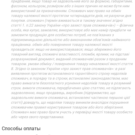
придбаний, якщо товар не задовольнив його за формою, габаритами,
фасоном, кольором, розміром або з інших причин не може бути ним
використаний за призначенням. Споживач має право на обмін
товару належної якості протягом чотирнадцяти днів, не рахуючи дня
покупки. споживач (термін вживається в такому значенні згідно
статті 1. п.22 закону України «про захист прав споживачів») – фізична
особа, яка купує, замовляє, використовує або має намір придбати чи
замовити продукцію для особистих потреб, не пов’язаних з
підприємницькою діяльністю або виконанням обов’язків найманого
працівника. обмін або повернення товару належної якості
провадиться: якщо не використовувався; якщо збережено його
товарний вигляд, споживчі властивості, пломби, ярлики; на підставі
розрахунковий документ, виданий споживачеві разом з проданим
товаром. умови обміну / повернення товару неналежної якості стаття
8. Згідно із законом України «про захист прав споживачів»: в разі
виявлення протягом встановленого гарантійного строку недоліків
споживач, в порядку та в строки, встановлені законодавством, має
право вимагати безоплатного усунення недоліків товару в розумний
строк. вимоги споживача, передбачених цією статтею, не підлягають
задоволенню, якщо продавець, виробник (підприємство, що
задовольняє вимоги споживача, встановлені частиною першою цієї
статті) доведуть, що недоліки товару виникли внаслідок порушення
споживачем правил користування товаром або його зберігання.
Споживач має право брати участь у перевірці якості товару особисто
або через свого представника.
Способы оплаты