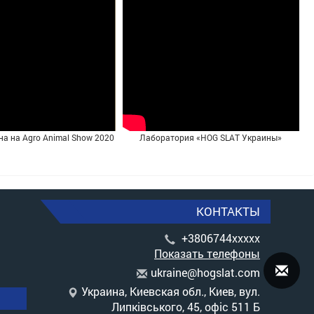
на на Agro Animal Show 2020
Лаборатория «HOG SLAT Украины»
КОНТАКТЫ
+3806744xxxxx
Показать телефоны
u
kra
ine
@ho
gsl
at.
com
Украина, Киевская обл., Киев, вул.
Липківського, 45, офіс 511 Б