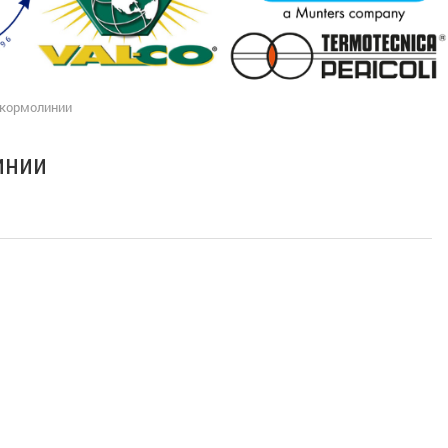
 кормолинии
инии