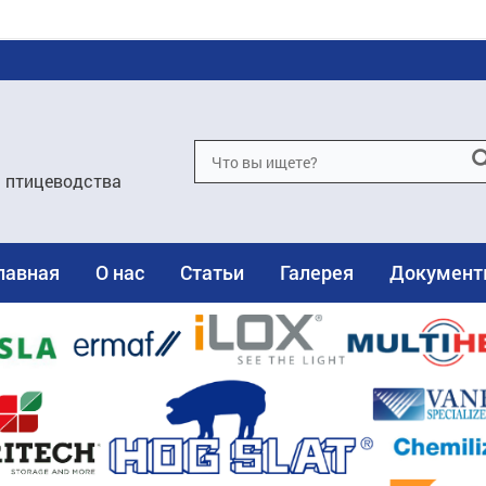
и птицеводства
лавная
О нас
Статьи
Галерея
Докумен