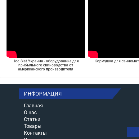
Hog Slat Украина - оборудование для
Кормушка для свинома
прибыльного свиноводства от
американского производителя
ИНФОРМАЦИЯ
Главная
О нас
Статьи
Товары
Контакты