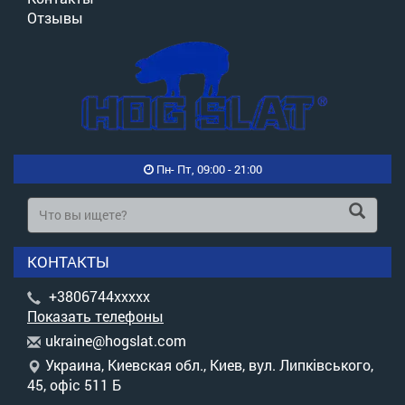
Отзывы
Пн- Пт, 09:00 - 21:00
КОНТАКТЫ
+3806744xxxxx
Показать телефоны
u
kra
ine
@ho
gsl
at.
com
Украина, Киевская обл., Киев, вул. Липківського,
45, офіс 511 Б