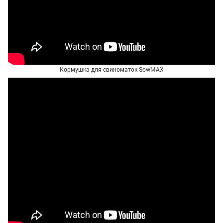
Кормушка для свиноматок SowMAX