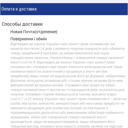
Оплата и доставка
Способы доставки
Новая Почта(отделение)
Повернення і обмін
Відповідно до закону України «про захист прав споживачів» ви
можете протягом 14 днів з моменту покупки повернути або обміняти
товар, придбаний в магазині, за умови виконання всіх норм
передбачених законом. Умови обміну / повернення товару належної
якості стаття 9. Відповідно до закону України «про захист прав
споживачів»: споживач має право обміняти непродовольчий товар
належної якості на аналогічний у продавця, у якого він був
придбаний, якщо товар не задовольнив його за формою, габаритами,
фасоном, кольором, розміром або з інших причин не може бути ним
використаний за призначенням. Споживач має право на обмін
товару належної якості протягом чотирнадцяти днів, не рахуючи дня
покупки. споживач (термін вживається в такому значенні згідно
статті 1. п.22 закону України «про захист прав споживачів») – фізична
особа, яка купує, замовляє, використовує або має намір придбати чи
замовити продукцію для особистих потреб, не пов’язаних з
підприємницькою діяльністю або виконанням обов’язків найманого
працівника. обмін або повернення товару належної якості
провадиться: якщо не використовувався; якщо збережено його
товарний вигляд, споживчі властивості, пломби, ярлики; на підставі