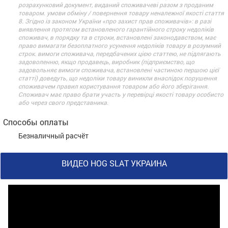
розрахунковий документ, виданий споживачеві разом з проданим
товаром. умови обміну / повернення товару неналежної якості стаття
8. Згідно із законом України «про захист прав споживачів»: в разі
виявлення протягом встановленого гарантійного строку недоліків
споживач, в порядку та в строки, встановлені законодавством, має
право вимагати безоплатного усунення недоліків товару в розумний
строк. вимоги споживача, передбачених цією статтею, не підлягають
задоволенню, якщо продавець, виробник (підприємство, що
задовольняє вимоги споживача, встановлені частиною першою цієї
статті) доведуть, що недоліки товару виникли внаслідок порушення
споживачем правил користування товаром або його зберігання.
Споживач має право брати участь у перевірці якості товару особисто
або через свого представника.
Способы оплаты
Безналичный расчёт
ВИДЕО HOG SLAT УКРАИНА