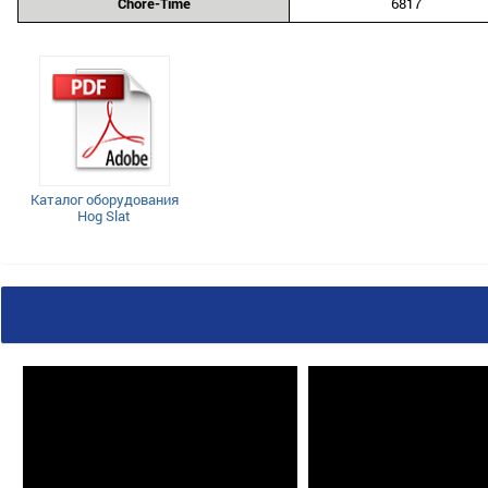
Chore-Time
6817
Каталог оборудования
Hog Slat