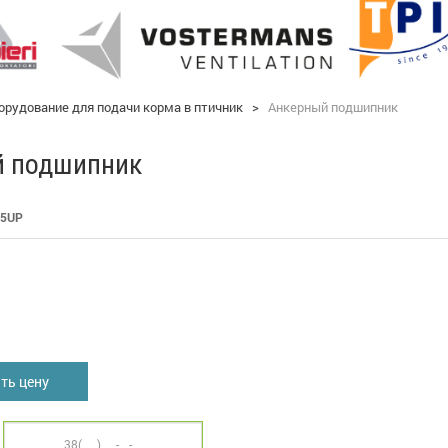
орудование для подачи корма в птичник
>
Анкерный подшипник
й подшипник
5UP
я
ть цену