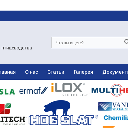
и птицеводства
лавная
О нас
Статьи
Галерея
Докумен