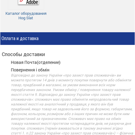
Каталог оборудования
Hog Slat
Оплата и доставка
Способы доставки
Новая Почта(отделение)
Повернення і обмін
Відповідно до закону України «про захист прав споживачів» ви
можете протягом 14 днів з моменту покупки повернути або обміняти
товар, придбаний в магазині, за умови виконання всіх норм
передбачених законом. Умови обміну / повернення товару належної
якості стаття 9. Відповідно до закону України «про захист прав
споживачів»: споживач має право обміняти непродовольчий товар
належної якості на аналогічний у продавця, у якого він був
придбаний, якщо товар не задовольнив його за формою, габаритами,
фасоном, кольором, розміром або з інших причин не може бути ним
використаний за призначенням. Споживач має право на обмін
товару належної якості протягом чотирнадцяти днів, не рахуючи дня
покупки. споживач (термін вживається в такому значенні згідно
статті 1. п.22 закону України «про захист прав споживачів») – фізична