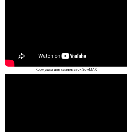
Кормушка для свиноматок SowMAX