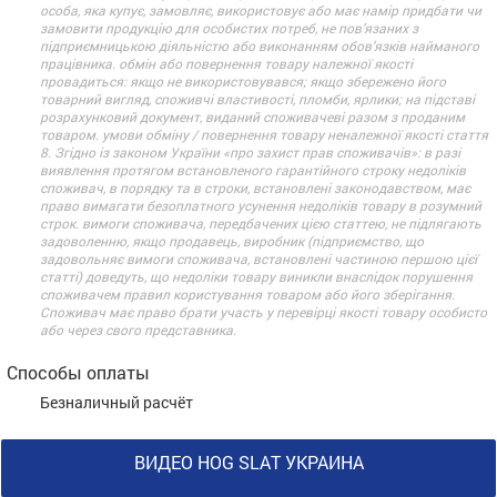
особа, яка купує, замовляє, використовує або має намір придбати чи
замовити продукцію для особистих потреб, не пов’язаних з
підприємницькою діяльністю або виконанням обов’язків найманого
працівника. обмін або повернення товару належної якості
провадиться: якщо не використовувався; якщо збережено його
товарний вигляд, споживчі властивості, пломби, ярлики; на підставі
розрахунковий документ, виданий споживачеві разом з проданим
товаром. умови обміну / повернення товару неналежної якості стаття
8. Згідно із законом України «про захист прав споживачів»: в разі
виявлення протягом встановленого гарантійного строку недоліків
споживач, в порядку та в строки, встановлені законодавством, має
право вимагати безоплатного усунення недоліків товару в розумний
строк. вимоги споживача, передбачених цією статтею, не підлягають
задоволенню, якщо продавець, виробник (підприємство, що
задовольняє вимоги споживача, встановлені частиною першою цієї
статті) доведуть, що недоліки товару виникли внаслідок порушення
споживачем правил користування товаром або його зберігання.
Споживач має право брати участь у перевірці якості товару особисто
або через свого представника.
Способы оплаты
Безналичный расчёт
ВИДЕО HOG SLAT УКРАИНА